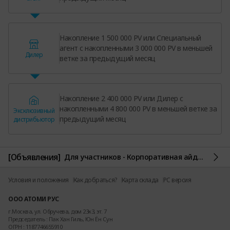
Накопление 1 500 000 PV или Специальный
агент с накопленными 3 000 000 PV в меньшей
Дилер
ветке за предыдущий месяц
Накопление 2 400 000 PV или Дилер с
накопленными 4 800 000 PV в меньшей ветке за
Эксклюзивный
предыдущий месяц
дистрибьютор
[Объявления]
Для участников - Корпоративная айдентика Атоми (брендбук)
Условия и положения
Как добраться?
Карта склада
PC версия
ООО АТОМИ РУС
г.Москва, ул. Обручева, дом 23к3, эт. 7
Председатель : Пак Хан Гиль, Юн Ён Сун
ОГРН : 1187746655910