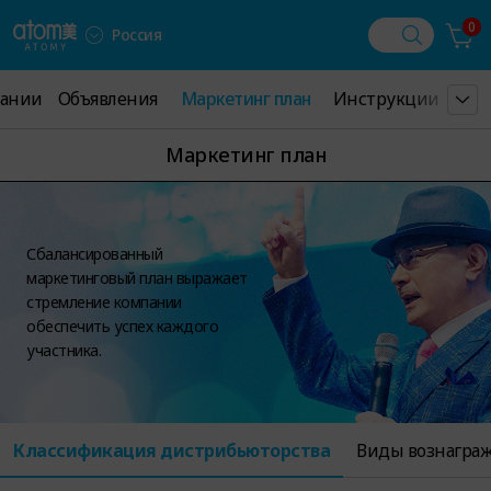
0
Россия
пании
ании
Объявления
Объявления
Маркетинг план
Маркетинг план
Инструкции
Инструкции
Про
Про
Маркетинг план
Сбалансированный
маркетинговый план выражает
стремление компании
обеспечить успех каждого
участника.
Классификация дистрибьюторства
Виды вознагра