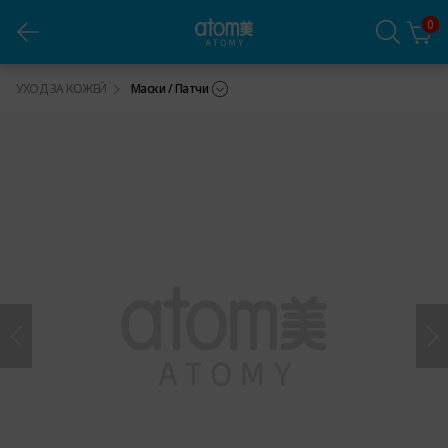
0
Атоми Абсолют маска Глина Хиноки
УХОД ЗА КОЖЕЙ
Маски / Патчи