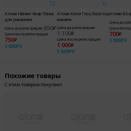
Атоми Ивнинг Кеар Пенка
Атоми Хэлси Глоу база под
Атоми ББ 
для умывания
макияж
Цена до ре
850
₽
Цена до регистрации
Цена до регистрации
Цена после
1 100
700
₽
₽
Цена после регистрации
750
₽
Цена после регистрации
3 000
PV
1 000
₽
3 000
PV
5 000
PV
Похожие товары
С этим товаром покупают