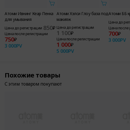
Атоми Ивнинг Кеар Пенка
Атоми Хэлси Глоу база под
Атоми ББ 
для умывания
макияж
Цена до ре
850
₽
Цена до регистрации
Цена до регистрации
Цена после
1 100
700
₽
₽
Цена после регистрации
750
₽
Цена после регистрации
3 000
PV
1 000
₽
3 000
PV
5 000
PV
Похожие товары
С этим товаром покупают