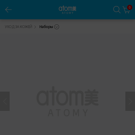
0
Атоми Абсолют СеллАктив Набор
УХОД ЗА КОЖЕЙ
Наборы