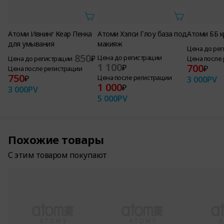
Атоми Ивнинг Кеар Пенка
Атоми Хэлси Глоу база под
Атоми ББ 
для умывания
макияж
Цена до ре
850
₽
Цена до регистрации
Цена до регистрации
Цена после
1 100
700
₽
₽
Цена после регистрации
750
₽
Цена после регистрации
3 000
PV
1 000
₽
3 000
PV
5 000
PV
Похожие товары
С этим товаром покупают