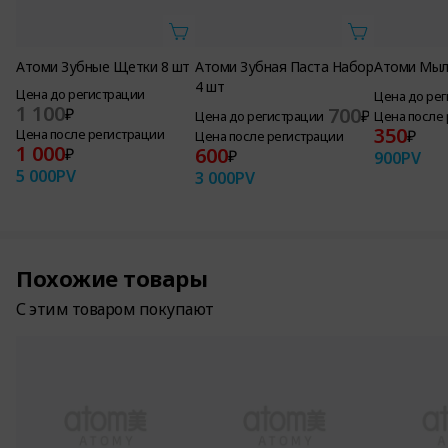
Атоми Зубные Щетки 8 шт
Атоми Зубная Паста Набор
Атоми Мыл
4 шт
Цена до регистрации
Цена до ре
1 100
700
₽
₽
Цена до регистрации
Цена после
350
Цена после регистрации
₽
Цена после регистрации
1 000
600
₽
₽
900
PV
5 000
PV
3 000
PV
Похожие товары
С этим товаром покупают