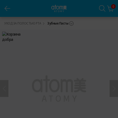
0
Атоми Зубная Паста Набор 5 шт
УХОД ЗА ПОЛОСТЬЮ РТА
Зубные Пасты