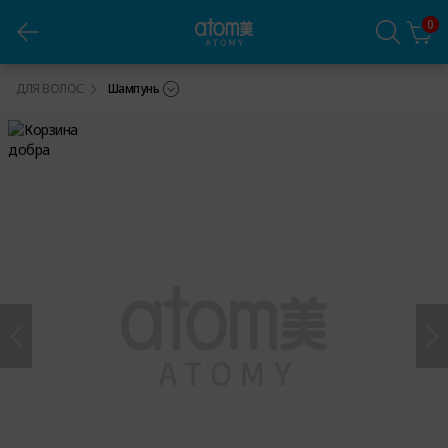
0
Атоми Хербал Шампунь
ДЛЯ ВОЛОС
Шампунь