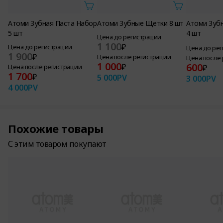
Атоми Зубная Паста Набор
Атоми Зубные Щетки 8 шт
Атоми Зуб
5 шт
4 шт
Цена до регистрации
1 100
₽
Цена до регистрации
Цена до ре
1 900
₽
Цена после регистрации
Цена после
1 000
600
₽
Цена после регистрации
₽
1 700
₽
5 000
PV
3 000
PV
4 000
PV
Похожие товары
С этим товаром покупают