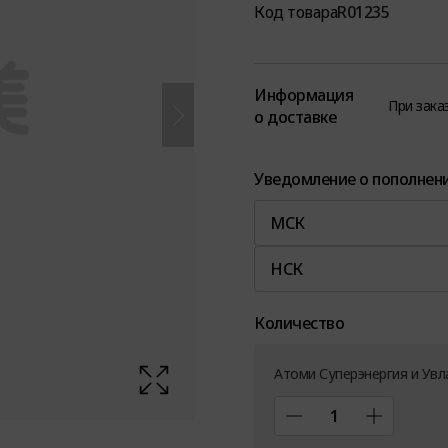
Код товара
R01235
Информация
При зака
о доставке
Уведомление о пополнен
МСК
НСК
Количество
Атоми Суперэнергия и Ув