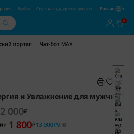
трация
Войти
Служба поддержки клиентов
Россия
0
ский портал
ский портал
Чат-бот MAX
Чат-бот MAX
ергия и Увлажнение для мужчин
2 000
₽
1 800
₽
13 000
PV
ции