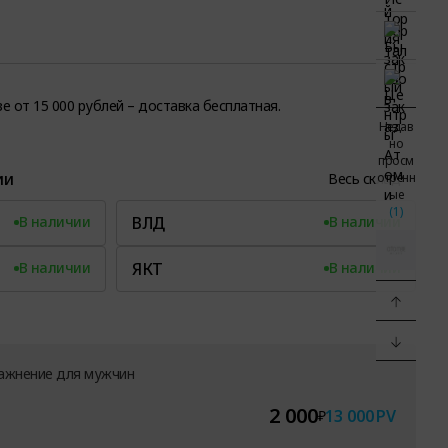
зе от 15 000 рублей – доставка бесплатная.
Недав
но
просм
ии
Весь склад
отренн
ые
(1)
В наличии
ВЛД
В наличии
В наличии
ЯКТ
В наличии
лажнение для мужчин
2 000
13 000
PV
₽