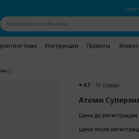
Регис
Введите запрос, чтобы найти.
ркетинг план
ркетинг план
Инструкции
Инструкции
Проекты
Проекты
Клиент
Клиент
тка
4.7
10
Отзывы
Атоми Суперэн
Цена до регистрации
Цена после регистра