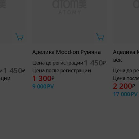
Аделика Mood-on Румяна
Аделика 
век
1 450
Цена до регистрации
₽
1 450
и
₽
Цена после регистрации
Цена до р
1 300
ации
₽
Цена посл
2 200
9 000
PV
₽
17 000
PV