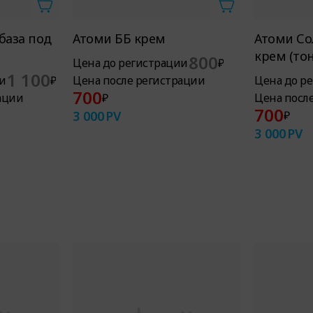
 база под
Атоми ББ крем
Атоми С
крем (то
800
Цена до регистрации
₽
1 100
и
₽
Цена после регистрации
Цена до р
700
ации
₽
Цена посл
700
3 000
PV
₽
3 000
PV