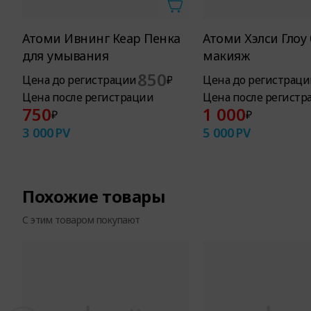
Атоми Ивнинг Кеар Пенка
Атоми Хэлси Глоу
для умывания
макияж
850
Цена до регистрации
₽
Цена до регистраци
Цена после регистрации
Цена после регистр
750
1 000
₽
₽
3 000
PV
5 000
PV
Похожие товары
С этим товаром покупают