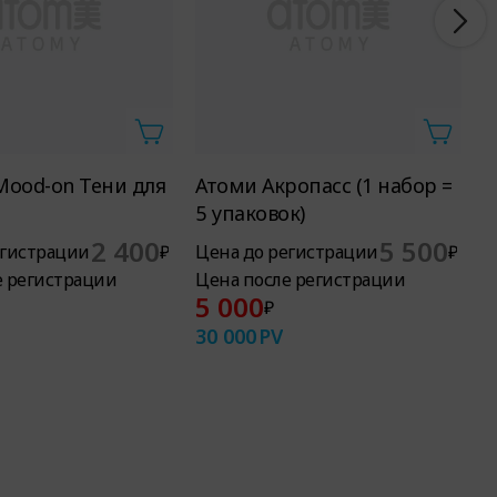
Mood-on Тени для
Атоми Акропасс (1 набор =
А
5 упаковок)
б
2 400
5 500
егистрации
₽
Цена до регистрации
₽
Ц
е регистрации
Цена после регистрации
Ц
5 000
₽
30 000
PV
9