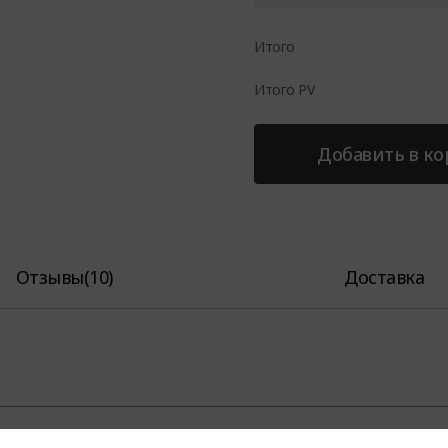
Итого
Итого PV
Добавить в ко
Отзывы
(
10
)
Доставка