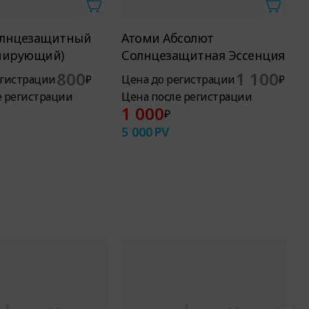
олнцезащитный
Атоми Абсолют
А
нирующий)
Солнцезащитная Эссенция
Н
800
1 100
егистрации
₽
Цена до регистрации
₽
Ц
е регистрации
Цена после регистрации
Ц
1 000
₽
5 000
PV
2