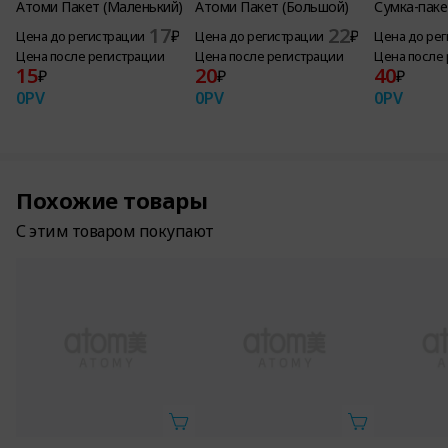
Атоми Пакет (Маленький)
Атоми Пакет (Большой)
Сумка-пак
17
22
₽
₽
Цена до регистрации
Цена до регистрации
Цена до ре
Цена после регистрации
Цена после регистрации
Цена после
15
20
40
₽
₽
₽
0
PV
0
PV
0
PV
Похожие товары
С этим товаром покупают