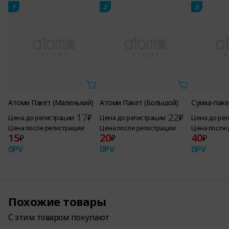
1
2
3
Атоми Пакет (Маленький)
Атоми Пакет (Большой)
Сумка-пак
17
22
₽
₽
Цена до регистрации
Цена до регистрации
Цена до ре
Цена после регистрации
Цена после регистрации
Цена после
15
20
40
₽
₽
₽
0
PV
0
PV
0
PV
Похожие товары
С этим товаром покупают