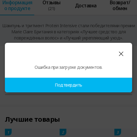
Информация
Отзывы
Возврат/
Доставка
о продукте
обмен
(21)
Шампунь и тритмент Protein Intensive стали победителями премии
Marie Claire Британия в категориях «Лучшее средство для
повреждённых волос» и «Лучший укрепляющий уход».
Информация о продукте
Ошибка при загрузке документов.
Подтвердить
Сертификаты на продукцию и прочая информация
Лучшие товары
1
2
3