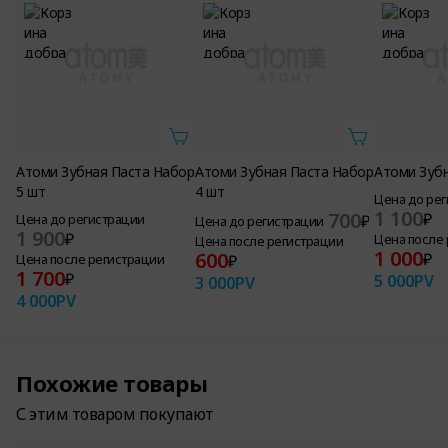
Атоми Зубная Паста Набор
Атоми Зубная Паста Набор
Атоми Зуб
5 шт
4 шт
Цена до ре
1 100
700
₽
Цена до регистрации
₽
Цена до регистрации
1 900
₽
Цена после
Цена после регистрации
1 000
600
₽
Цена после регистрации
₽
1 700
₽
5 000
PV
3 000
PV
4 000
PV
Похожие товары
С этим товаром покупают