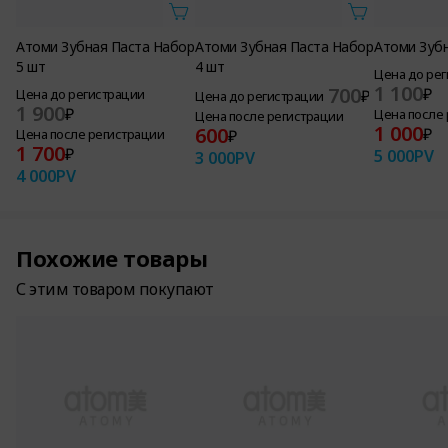
Атоми Зубная Паста Набор
Атоми Зубная Паста Набор
Атоми Зуб
5 шт
4 шт
Цена до ре
1 100
700
₽
Цена до регистрации
₽
Цена до регистрации
1 900
₽
Цена после
Цена после регистрации
1 000
600
₽
Цена после регистрации
₽
1 700
₽
5 000
PV
3 000
PV
4 000
PV
Похожие товары
С этим товаром покупают